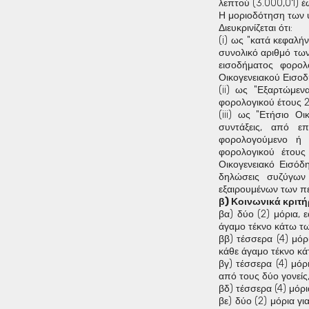
λεπτού (3.000,01) έ
Η μοριοδότηση των υ
Διευκρινίζεται ότι:
(i) ως "κατά κεφαλή
συνολικό αριθμό τω
εισοδήματος φορολ
Οικογενειακού Εισοδ
(ii) ως "Εξαρτώμε
φορολογικού έτους 2
(iii) ως "Ετήσιο Ο
συντάξεις, από επ
φορολογούμενο ή 
φορολογικού έτου
Οικογενειακό Εισόδ
δηλώσεις συζύγων 
εξαιρουμένων των 
β) Κοινωνικά κριτή
βα) δύο (2) μόρια, 
άγαμο τέκνο κάτω τω
ββ) τέσσερα (4) μόρ
κάθε άγαμο τέκνο κά
βγ) τέσσερα (4) μόρ
από τους δύο γονείς
βδ) τέσσερα (4) μόρι
βε) δύο (2) μόρια γι