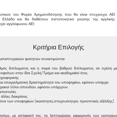
πικού του Φορέα Χρηματοδότησης που θα είναι πτυχιούχοι ΑΕΙ
ν Ελλάδα και θα διαθέτουν πιστοποιητικό γνώσης της αγγλικής
υχίο αγγλόφωνου ΑΕΙ
.
Κριτήρια Επιλογής
 μεταπτυχιακών φοιτητών συνεκτιμώνται:
θμός διπλώματος και η σειρά του βαθμού διπλώματος σε σχέση μ
φοίτων στην ίδια Σχολή/Τμήμα και ακαδημαϊκό έτος.
ηροφορικής.
και επαγγελματική δραστηριότητα του υποψηφίου, εφόσον υπάρχει.
χιακοί τίτλοι σπουδών, εφόσον υπάρχουν.
επιστολές.
άλλες διακρίσεις.
κόνα των υποψηφίων (ικανότητες,στοχοι,κίνητρα, προοπτικές εξέλιξης).
ησίως, με απόφασή της, τις λεπτομέρειες εφαρμογής των κριτηρίω