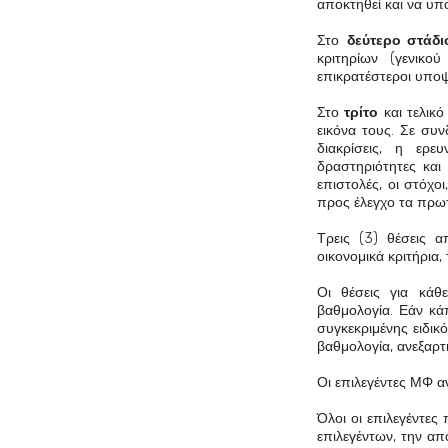
αποκτηθεί και να υπο
Στο
δεύτερο στάδι
κριτηρίων (γενικο
επικρατέστεροι υποψ
Στο
τρίτο
και τελικ
εικόνα τους. Σε συ
διακρίσεις, η ερευ
δραστηριότητες και 
επιστολές, οι στόχοι
προς έλεγχο τα πρωτ
Τρεις (3) θέσεις 
οικονομικά κριτήρια
Οι θέσεις για κάθ
βαθμολογία. Εάν κά
συγκεκριμένης ειδι
βαθμολογία, ανεξαρτ
Οι επιλεγέντες ΜΦ α
Όλοι οι επιλεγέντε
επιλεγέντων, την απ