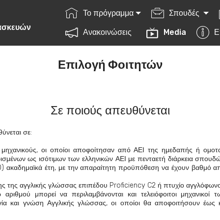
Το πρόγραμμα
Σπουδές
ατασκευών
Ανακοινώσεις
Media
Ε
Επιλογή Φοιτητών
Σε ποιούς απευθύνεται
ύνεται σε:
 μηχανικούς, οι οποίοι αποφοίτησαν από ΑΕΙ της ημεδαπής ή ομο
σμένων ως ισότι
μων των ελληνικών ΑΕΙ με πενταετή διάρκεια σπουδ
10) ακαδημαϊκά έτη, με την απαραίτητη προϋπόθεση να έχουν βαθμό 
ς της αγγλικής γλώσσας επιπέδου Proficiency C2 ή πτυχίο αγγλόφωνο
 αριθμού μπορεί να περιλαμβάνονται και τελειόφοιτοι μηχανικοί 
γία και γνώση Αγγλικής γλώσσας, οι οποίοι θα αποφοιτήσουν έως 