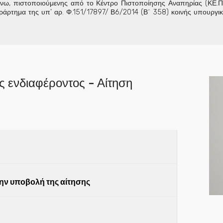
νω, πιστοποιούμενης από το Κέντρο Πιστοποίησης Αναπηρίας (ΚΕ.Π
ράρτημα της υπ’ αρ. Φ.151/17897/ Β6/2014 (Β΄ 358) κοινής υπουργ
 ενδιαφέροντος - Αίτηση
την υποβολή της αίτησης