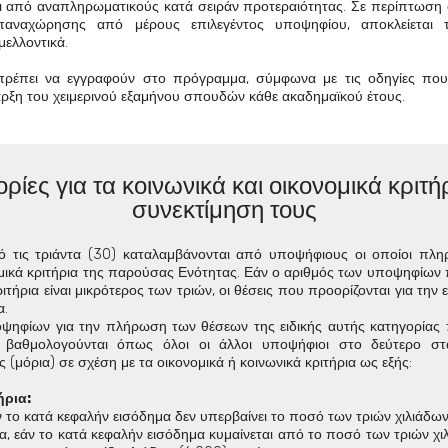
αι από αναπληρωματικούς κατά σειράν προτεραιότητας.
Σε περίπτωση 
υπαναχώρησης από μέρους επιλεγέντος υποψηφίου, αποκλείεται 
ελλοντικά.
 πρέπει να εγγραφούν στο πρόγραμμα, σύμφωνα με τις οδηγίες πο
αρξη του χειμερινού εξαμήνου σπουδών κάθε ακαδημαϊκού έτους.
ίες για τα κοινωνικά και οικονομικά κριτήρ
συνεκτίμηση τους
πό τις τριάντα (30) καταλαμβάνονται από υποψήφιους οι οποίοι πλ
ομικά κριτήρια της παρούσας Ενότητας. Εάν ο αριθμός των υποψηφίω
ήρια είναι μικρότερος των τριών, οι θέσεις που προορίζονται για την 
α.
ψηφίων για την πλήρωση των θέσεων της ειδικής αυτής κατηγορίας 
ι βαθμολογούνται όπως όλοι οι άλλοι υποψήφιοι στο δεύτερο στ
(μόρια) σε σχέση με τα οικονομικά ή κοινωνικά κριτήρια ως εξής:
ήρια:
άν το κατά κεφαλήν εισόδημα δεν υπερβαίνει το ποσό των τριών χιλιάδω
ια, εάν το κατά κεφαλήν εισόδημα κυμαίνεται από το ποσό των τριών χι