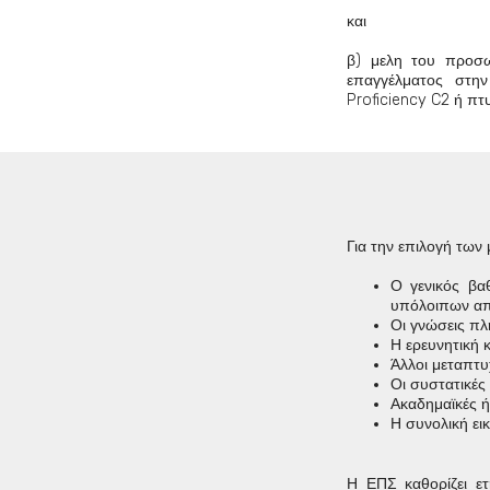
και
β) μελη του προσω
επαγγέλματος στη
Proficiency C2 ή πτ
Για την επιλογή των
Ο γενικός βα
υπόλοιπων απο
Οι γνώσεις πλ
Η ερευνητική 
Άλλοι μεταπτυ
Οι συστατικές 
Ακαδημαϊκές ή 
Η συνολική ει
Η ΕΠΣ καθορίζει ετ