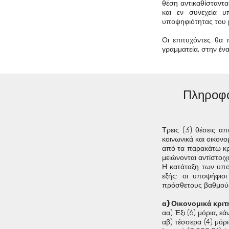
θέση αντικαθίσταντ
και εν συνεχεία 
υποψηφιότητας του μ
Οι επιτυχόντες θα
γραμματεία, στην έν
Πληροφορ
Τρεις (3) θέσεις α
κοινωνικά και οικον
από τα παρακάτω κριτ
μειώνονται αντίστοιχ
Η κατάταξη των υπο
εξής: οι υποψήφιο
πρόσθετους βαθμούς 
α) Οικονομικά κριτ
αα) Έξι (6) μόρια, ε
αβ) τέσσερα (4) μόρ