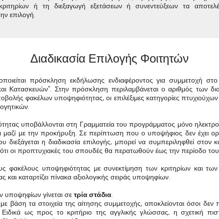
κριτηρίων ή τη διεξαγωγή εξετάσεων ή συνεντεύξεων τα αποτελ
ην επιλογή.
Διαδικασία Επιλογής Φοιτητών
οποιείται πρόσκληση εκδήλωσης ενδιαφέροντος για συμμετοχή στο
ι Κατασκευών". Στην πρόσκληση περιλαμβάνεται ο αριθμός των δια
οβολής φακέλων υποψηφιότητας, οι επιλέξιμες κατηγορίες πτυχιούχων
λογητικών.
ότητας υποβάλλονται στη Γραμματεία του προγράμματος μόνο ηλεκτρον
ι μαζί με την προκήρυξη. Σε περίπτωση που ο υποψήφιος δεν έχει ο
υ διεξάγεται η διαδικασία επιλογής, μπορεί να συμπεριληφθεί στον 
ότι οι προπτυχιακές του σπουδές θα περατωθούν έως την περίοδο του
ους φακέλους υποψηφιότητας με συνεκτίμηση των κριτηρίων και τω
ς και κ
αταρτίζει πίνακα αξιολογικής σειράς υποψηφίων.
ν υποψηφίων γίνεται σε
τρία στάδια
.
, με βάση τα στοιχεία της αίτησης συμμετοχής, αποκλείονται όσοι δε
. Ειδικά ως προς το κριτήριο της αγγλικής γλώσσας, η σχετική πι