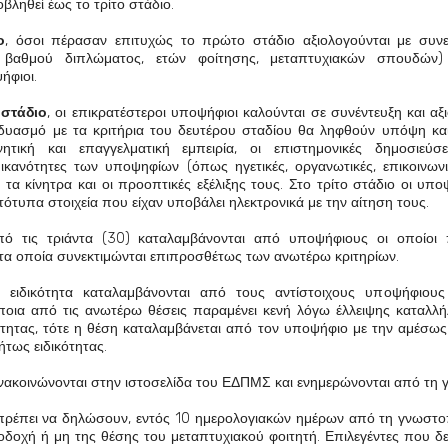
βληθεί έως το τρίτο στάδιο.
ο
, όσοι πέρασαν επιτυχώς το πρώτο στάδιο αξιολογούνται με συν
ύ βαθμού διπλώματος, ετών φοίτησης, μεταπτυχιακών σπουδών) 
ήφιοι.
ό
στάδιο
, οι επικρατέστεροι υποψήφιοι καλούνται σε συνέντευξη και αξι
νδυασμό με τα κριτήρια του δευτέρου σταδίου θα ληφθούν υπόψη και
νητική και επαγγελματική εμπειρία, οι επιστημονικές δημοσιεύσ
ικανότητες των υποψηφίων (όπως ηγετικές, οργανωτικές, επικοινωνι
, τα κίνητρα και οι προοπτικές εξέλιξης τους.
Στο τρίτο στάδιο οι υπο
ότυπα στοιχεία που είχαν υποβάλει ηλεκτρονικά με την αίτηση τους.
από τις τριάντα (30) καταλαμβάνονται από υποψήφιους οι οποίοι 
, τα οποία συνεκτιμώνται επιπροσθέτως των ανωτέρω κριτηρίων.
ε ειδικότητα καταλαμβάνονται από τους αντίστοιχους υποψήφιου
ποια από τις ανωτέρω θέσεις παραμένει κενή λόγω έλλειψης καταλ
κότητας, τότε η θέση καταλαμβάνεται από τον υποψήφιο με την αμέσω
ήτως ειδικότητας.
νακοινώνονται στην ιστοσελίδα του ΕΔΠΜΣ και ενημερώνονται από τη γ
ς πρέπει να δηλώσουν, εντός 10 ημερολογιακών ημέρων από τη γνωστ
οδοχή ή μη της θέσης του μεταπτυχιακού φοιτητή. Επιλεγέντες που 