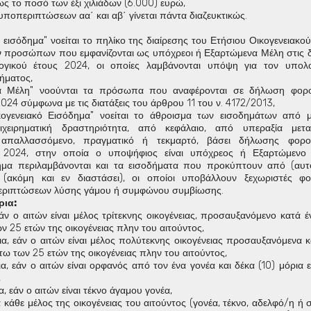
ως το ποσό των έξι χιλιάδων (6.000) ευρώ,
ποπεριπτώσεων αα΄ και αβ΄ γίνεται πάντα διαζευκτικώς.
ν εισόδημα" νοείται το πηλίκο της διαίρεσης του Ετήσιου Οικογενειακο
ν προσώπων που εμφανίζονται ως υπόχρεοι ή Εξαρτώμενα Μέλη στις 
ογικού έτους 2024, οι οποίες λαμβάνονται υπόψη για τον υπολ
ήματος,
να Μέλη" νοούνται τα πρόσωπα που αναφέρονται σε δήλωση φορο
024 σύμφωνα με τις διατάξεις του άρθρου 11 του ν. 4172/2013,
ικογενειακό Εισόδημα" νοείται το άθροισμα των εισοδημάτων από 
ιχειρηματική δραστηριότητα, από κεφάλαιο, από υπεραξία μετα
απαλλασσόμενο, πραγματικό ή τεκμαρτό, βάσει δήλωσης φορολ
ς 2024, στην οποία ο υποψήφιος είναι υπόχρεος ή Εξαρτώμενο 
ημα περιλαμβάνονται και τα εισοδήματα που προκύπτουν από (αυτο
(ακόμη και εν διαστάσει), οι οποίοι υποβάλλουν ξεχωριστές φο
περιπτώσεων λύσης γάμου ή συμφώνου συμβίωσης.
ρια:
εάν ο αιτών είναι μέλος τρίτεκνης οικογένειας, προσαυξανόμενο κατά έν
ν 25 ετών της οικογένειας πλην του αιτούντος,
ια, εάν ο αιτών είναι μέλος πολύτεκνης οικογένειας προσαυξανόμενα κα
τω των 25 ετών της οικογένειας πλην του αιτούντος,
ια, εάν ο αιτών είναι ορφανός από τον ένα γονέα και δέκα (10) μόρια ε
,
α, εάν ο αιτών είναι τέκνο άγαμου γονέα,
α κάθε μέλος της οικογένειας του αιτούντος (γονέα, τέκνο, αδελφό/η ή 