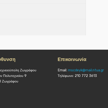
ύθυνση
Επικοινωνία
εχνειούπολη Ζωγράφου
Email:
mscdeyk@mail.ntua.gr
 Πολυτεχνείου 9
Τηλέφωνο: 210 772 3613
0 Ζωγράφου