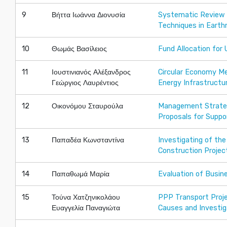
9
Βήττα Ιωάννα Διονυσία
Systematic Review 
Techniques in Earth
10
Θωμάς Βασίλειος
Fund Allocation for
11
Ιουστινιανός Αλέξανδρος
Circular Economy Me
Γεώργιος Λαυρέντιος
Energy Infrastructu
12
Οικονόμου Σταυρούλα
Management Strategi
Proposals for Suppo
13
Παπαδέα Κωνσταντίνα
Investigating of the
Construction Projec
14
Παπαθωμά Μαρία
Evaluation of Busin
15
Τούνα Χατζηνικολάου
PPP Transport Projec
Ευαγγελία Παναγιώτα
Causes and Investig