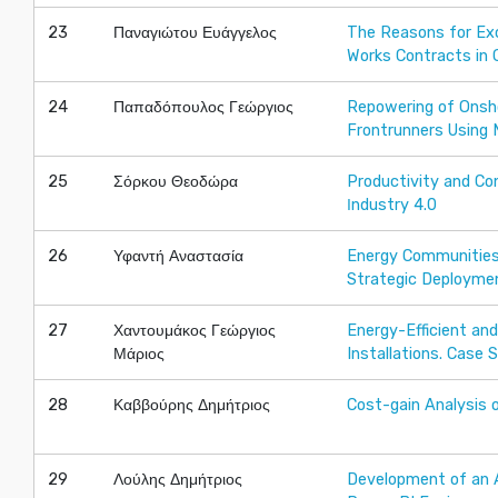
23
Παναγιώτου Ευάγγελος
The Reasons for Excl
Works Contracts in 
24
Παπαδόπουλος Γεώργιος
Repowering of Onsh
Frontrunners Using M
25
Σόρκου Θεοδώρα
Productivity and Co
Ιndustry 4.0
26
Υφαντή Αναστασία
Energy Communities 
Strategic Deployme
27
Χαντουμάκος Γεώργιος
Energy-Efficient an
Μάριος
Installations. Case 
28
Καββούρης Δημήτριος
Cost-gain Analysis 
29
Λούλης Δημήτριος
Development of an A