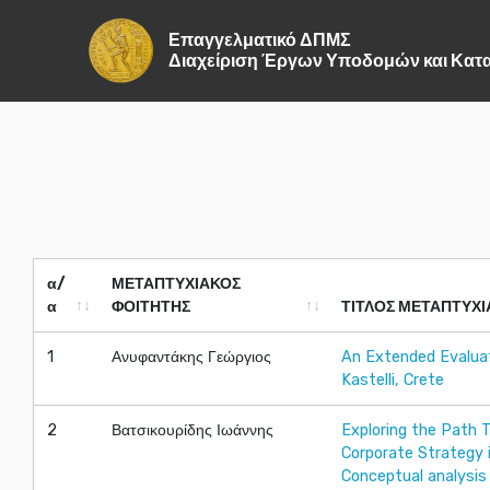
Επαγγελματικό ΔΠΜΣ
Διαχείριση Έργων Υποδομών και Κ
α/
ΜΕΤΑΠΤΥΧΙΑΚΟΣ
α
ΦΟΙΤΗΤΗΣ
ΤΙΤΛΟΣ ΜΕΤΑΠΤΥΧΙ
α/
ΜΕΤΑΠΤΥΧΙΑΚΟΣ
ΤΙΤΛΟΣ ΜΕΤΑΠΤΥΧΙ
1
Ανυφαντάκης Γεώργιος
An Extended Evaluat
α
ΦΟΙΤΗΤΗΣ
Kastelli, Crete
2
Βατσικουρίδης Ιωάννης
Exploring the Path 
Corporate Strategy 
Conceptual analysis