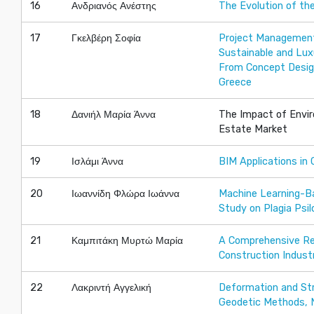
16
Ανδριανός Ανέστης
The Evolution of th
17
Γκελβέρη Σοφία
Project Management
Sustainable and Lu
From Concept Design
Greece
18
Δανιήλ Μαρία Άννα
The Impact of Envir
Estate Market
19
Ισλάμι Άννα
BIM Applications in 
20
Ιωαννίδη Φλώρα Ιωάννα
Machine Learning-B
Study on Plagia Psi
21
Καμπιτάκη Μυρτώ Μαρία
A Comprehensive Rev
Construction Indust
22
Λακριντή Αγγελική
Deformation and Str
Geodetic Methods,