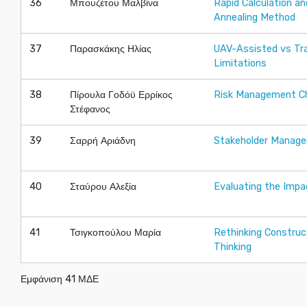
36
Μπουζέτου Μαλβίνα
Rapid Calculation a
Annealing Method
37
Παρασκάκης Ηλίας
UAV-Assisted vs Tra
Limitations
38
Πίρουλα Γοδόϋ Ερρίκος
Risk Management Cha
Στέφανος
39
Σαρρή Αριάδνη
Stakeholder Managem
40
Σταύρου Αλεξία
Evaluating the Impa
41
Τσιγκοπούλου Μαρία
Rethinking Construc
Thinking
Εμφάνιση 41 ΜΔΕ