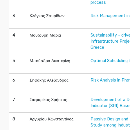
process
3
Κλάγκος Σπυρίδων
Risk Management in
4
Μουζούρη Μαρία
Sustainability - dri
Infrastructure Proj
Greece
5
Μπούσδρα Αικατερίνη
Οptimal Scheduling f
6
Σηφάκης Αλέξανδρος
Risk Analysis in Ph
7
Σιαφαρίκας Χρήστος
Development of a De
Indicator (SRI) Bas
8
Αργυρίου Κωνσταντίνος
Passive Design and 
Study among Indust