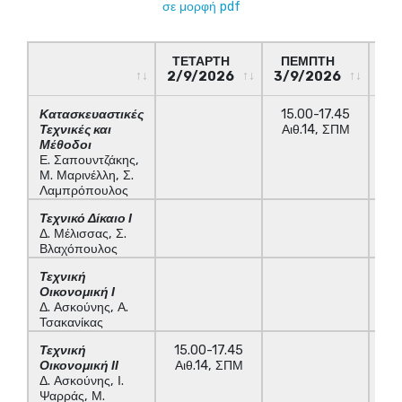
σε μορφή pdf
ΤΕΤΑΡΤΗ
ΠΕΜΠΤΗ
ΠΑ
2/9/2026
3/9/2026
4/
ΤΕΤΑΡΤΗ
ΠΕΜΠΤΗ
ΠΑ
Κατασκευαστικές
15.00-17.45
2/9/2026
3/9/2026
4/
Τεχνικές και
Αιθ.14, ΣΠΜ
Μέθοδοι
Ε. Σαπουντζάκης,
Μ. Μαρινέλλη, Σ.
Λαμπρόπουλος
Τεχνικό Δίκαιο Ι
1
Δ. Μέλισσας, Σ.
Α
Βλαχόπουλος
Τεχνική
1
Οικονομική Ι
Α
Δ. Ασκούνης, Α.
Τσακανίκας
Τεχνική
15.00-17.45
Οικονομική ΙΙ
Αιθ.14, ΣΠΜ
Δ. Ασκούνης, Ι.
Ψαρράς, Μ.