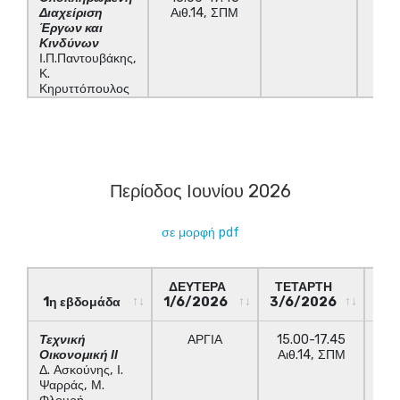
2/2/2026
Διαχείριση
Αιθ.14, ΣΠΜ
Έργων και
Κινδύνων
Ι.Π.Παντουβάκης,
Κ.
Κηρυττόπουλος
Περίοδος Ιουνίου 2026
σε μορφή pdf
ΔΕΥΤΕΡΑ
ΤΕΤΑΡΤΗ
ΠΑ
1η εβδομάδα
1/6/2026
3/6/2026
5/
1η εβδομάδα
ΔΕΥΤΕΡΑ
ΤΕΤΑΡΤΗ
ΠΑ
Τεχνική
ΑΡΓΙΑ
15.00-17.45
1/6/2026
3/6/2026
5/
Οικονομική ΙΙ
Αιθ.14, ΣΠΜ
Δ. Ασκούνης, Ι.
Ψαρράς, Μ.