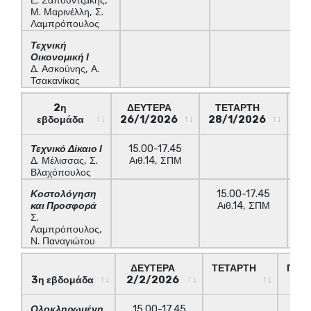
Ε. Σαπουντζάκης,
Μ. Μαρινέλλη, Σ.
Λαμπρόπουλος
Τεχνική
Οικονομική Ι
Δ. Ασκούνης, Α.
Τσακανίκας
2η
ΔΕΥΤΕΡΑ
ΤΕΤΑΡΤΗ
ΠΑ
εβδομάδα
26/1/2026
28/1/2026
30
2η
ΔΕΥΤΕΡΑ
ΤΕΤΑΡΤΗ
ΠΑ
Τεχνικό Δίκαιο Ι
15.00-17.45
εβδομάδα
26/1/2026
28/1/2026
30
Δ. Μέλισσας, Σ.
Αιθ.14, ΣΠΜ
Βλαχόπουλος
Κοστολόγηση
15.00-17.45
και Προσφορά
Αιθ.14, ΣΠΜ
Σ.
Λαμπρόπουλος,
Ν. Παναγιώτου
ΔΕΥΤΕΡΑ
ΤΕΤΑΡΤΗ
ΠΑΡ
3η εβδομάδα
2/2/2026
3η εβδομάδα
ΔΕΥΤΕΡΑ
ΤΕΤΑΡΤΗ
ΠΑΡ
Ολοκληρωμένη
15.00-17.45