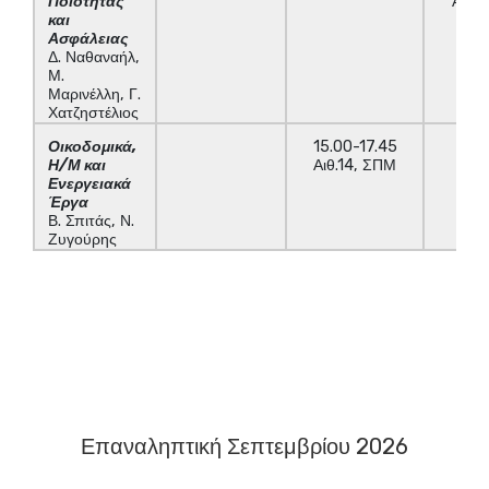
Ποιότητας
Αιθ.
και
Ασφάλειας
Δ. Ναθαναήλ,
Μ.
Μαρινέλλη, Γ.
Χατζηστέλιος
Οικοδομικά,
15.00-17.45
Η/Μ και
Αιθ.14, ΣΠΜ
Ενεργειακά
Έργα
Β. Σπιτάς, Ν.
Ζυγούρης
Επαναληπτική Σεπτεμβρίου 2026