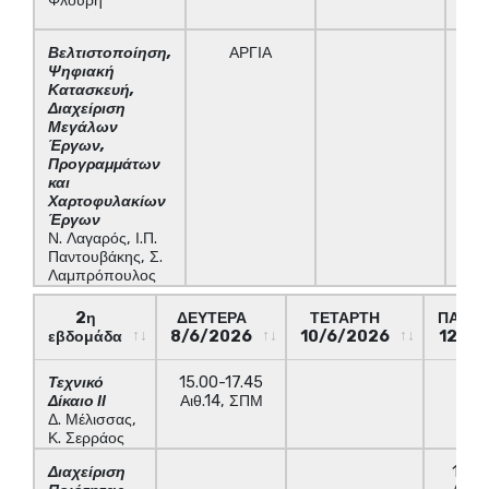
Φλουρή
Βελτιστοποίηση,
ΑΡΓΙΑ
15
Ψηφιακή
Αι
Κατασκευή,
Διαχείριση
Μεγάλων
Έργων,
Προγραμμάτων
και
Χαρτοφυλακίων
Έργων
Ν. Λαγαρός, Ι.Π.
Παντουβάκης, Σ.
Λαμπρόπουλος
2η
ΔΕΥΤΕΡΑ
ΤΕΤΑΡΤΗ
ΠΑΡΑΣ
εβδομάδα
8/6/2026
10/6/2026
12/6/
2η
ΔΕΥΤΕΡΑ
ΤΕΤΑΡΤΗ
ΠΑΡΑΣ
Τεχνικό
15.00-17.45
εβδομάδα
8/6/2026
10/6/2026
12/6/
Δίκαιο ΙΙ
Αιθ.14, ΣΠΜ
Δ. Μέλισσας,
Κ. Σερράος
Διαχείριση
15.0